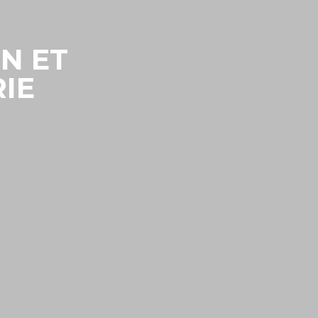
N ET
IE