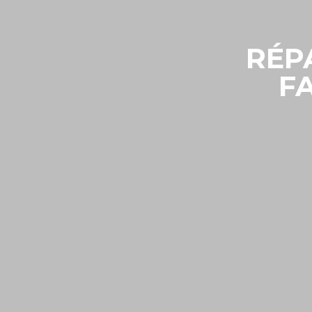
RÉP
F